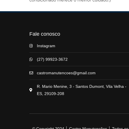
Fale conosco
Instagram
(27) 99923-3672
castromanutencoes@gmail.com
R. Mario Menine, 3 - Santos Dumont, Vila Velha -
ES, 29109-208
© Copyright 2024 │ Castro Manutenções │ Todos os d