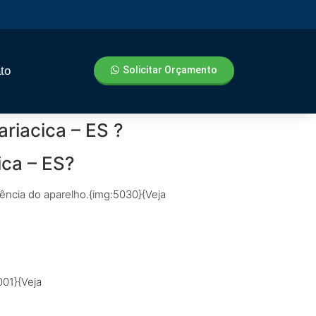
to
Solicitar Orçamento
riacica – ES ?
ica – ES?
iência do aparelho.{img:5030}{Veja
001}{Veja