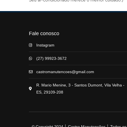
Fale conosco
Instagram
(27) 99923-3672
castromanutencoes@gmail.com
R. Mario Menine, 3 - Santos Dumont, Vila Velha -
ES, 29109-208
© Copyright 2024 │ Castro Manutenções │ Todos os d