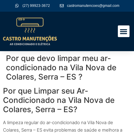
(27) 99923-3672
castromanutencoes@gmail.com
A Empres
Nossos Serviços
Por que devo limpar meu ar-
condicionado na Vila Nova de
Colares, Serra – ES ?
Por que Limpar seu Ar-
Condicionado na Vila Nova de
Colares, Serra – ES?
A limpeza regular do ar-condicionado na Vila Nova de
Colares, Serra – ES evita problemas de saúde e melhora a