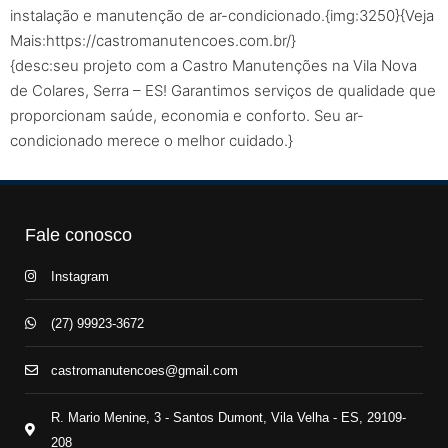
instalação e manutenção de ar-condicionado.{img:3250}{Veja
Mais:https://castromanutencoes.com.br/}
{desc:seu projeto com a Castro Manutenções na Vila Nova
de Colares, Serra – ES! Garantimos serviços de qualidade que
proporcionam saúde, economia e conforto. Seu ar-
condicionado merece o melhor cuidado.}
Fale conosco
Instagram
(27) 99923-3672
castromanutencoes@gmail.com
R. Mario Menine, 3 - Santos Dumont, Vila Velha - ES, 29109-
208