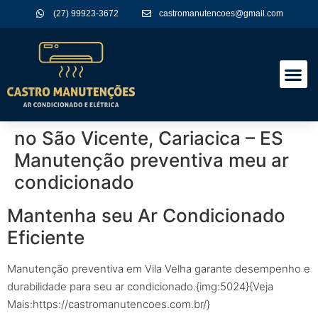
(27) 99923-3672
castromanutencoes@gmail.com
A Empres
Nossos Serviços
no São Vicente, Cariacica – ES
Manutenção preventiva meu ar
condicionado
Mantenha seu Ar Condicionado
Eficiente
Manutenção preventiva em Vila Velha garante desempenho e
durabilidade para seu ar condicionado.{img:5024}{Veja
Mais:https://castromanutencoes.com.br/}