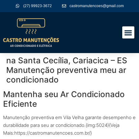
(27) 99923-3672
castromanutencoes@gmail.com
A Empres
Nossos Serviços
na Santa Cecília, Cariacica – ES
Manutenção preventiva meu ar
condicionado
Mantenha seu Ar Condicionado
Eficiente
Manutenção preventiva em Vila Velha garante desempenho e
durabilidade para seu ar condicionado.{img:5024}{Veja
Mais:https://castromanutencoes.com.br/}