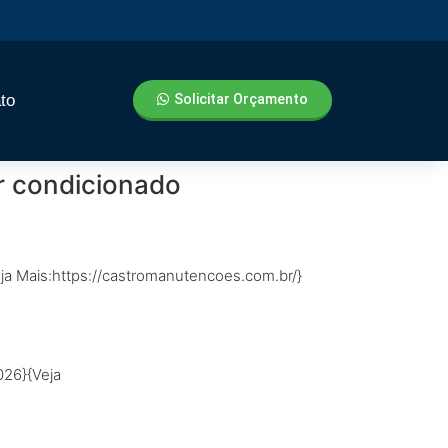
to
Solicitar Orçamento
r condicionado
ja Mais:https://castromanutencoes.com.br/}
026}{Veja