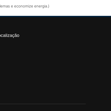
blemas e economize energia.}
ocalização