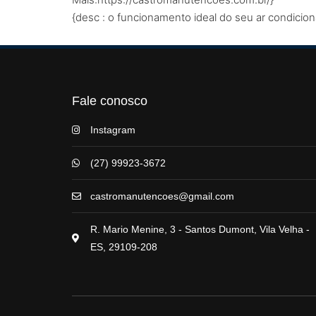
{desc : o funcionamento ideal do seu ar condici
Fale conosco
Instagram
(27) 99923-3672
castromanutencoes@gmail.com
R. Mario Menine, 3 - Santos Dumont, Vila Velha -
ES, 29109-208