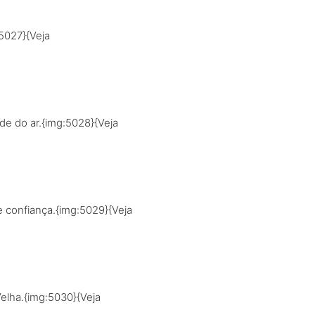
5027}{Veja
de do ar.{img:5028}{Veja
e confiança.{img:5029}{Veja
elha.{img:5030}{Veja