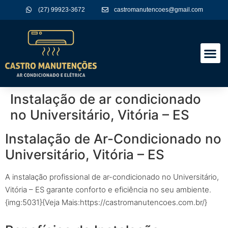
(27) 99923-3672
castromanutencoes@gmail.com
A Empres
Nossos Serviços
Instalação de ar condicionado
no Universitário, Vitória – ES
Instalação de Ar-Condicionado no
Universitário, Vitória – ES
A instalação profissional de ar-condicionado no Universitário,
Vitória – ES garante conforto e eficiência no seu ambiente.
{img:5031}{Veja Mais:https://castromanutencoes.com.br/}