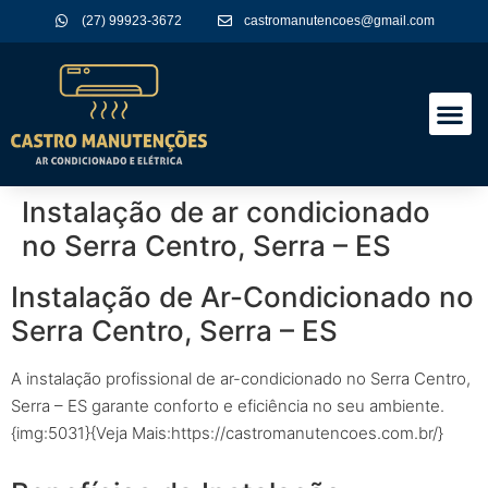
(27) 99923-3672
castromanutencoes@gmail.com
A Empres
Nossos Serviços
Instalação de ar condicionado
no Serra Centro, Serra – ES
Instalação de Ar-Condicionado no
Serra Centro, Serra – ES
A instalação profissional de ar-condicionado no Serra Centro,
Serra – ES garante conforto e eficiência no seu ambiente.
{img:5031}{Veja Mais:https://castromanutencoes.com.br/}