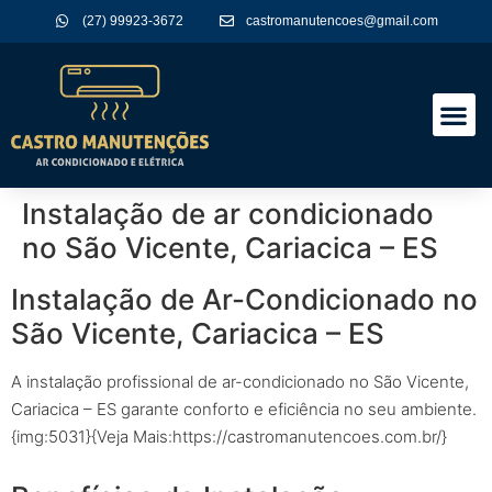
(27) 99923-3672
castromanutencoes@gmail.com
A Empres
Nossos Serviços
Instalação de ar condicionado
no São Vicente, Cariacica – ES
Instalação de Ar-Condicionado no
São Vicente, Cariacica – ES
A instalação profissional de ar-condicionado no São Vicente,
Cariacica – ES garante conforto e eficiência no seu ambiente.
{img:5031}{Veja Mais:https://castromanutencoes.com.br/}