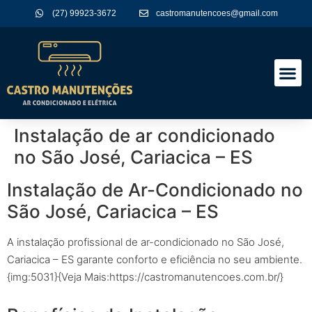
(27) 99923-3672
castromanutencoes@gmail.com
A Empres
Nossos Serviços
Instalação de ar condicionado
no São José, Cariacica – ES
Instalação de Ar-Condicionado no
São José, Cariacica – ES
A instalação profissional de ar-condicionado no São José,
Cariacica – ES garante conforto e eficiência no seu ambiente.
{img:5031}{Veja Mais:https://castromanutencoes.com.br/}