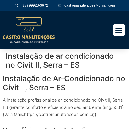
(27) 99923-3672
castromanutencoes@gmail.com
A Empres
Nossos Serviços
Instalação de ar condicionado
no Civit II, Serra – ES
Instalação de Ar-Condicionado no
Civit II, Serra – ES
A instalação profissional de ar-condicionado no Civit II, Serra –
ES garante conforto e eficiência no seu ambiente.{img:5031}
{Veja Mais:https://castromanutencoes.com.br/}