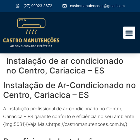
(27) 99923-3672
castromanutencoes@gmail.com
A Empres
Nossos Serviços
Instalação de ar condicionado
no Centro, Cariacica – ES
Instalação de Ar-Condicionado no
Centro, Cariacica – ES
A instalação profissional de ar-condicionado no Centro,
Cariacica – ES garante conforto e eficiência no seu ambiente.
{img:5031}{Veja Mais:https://castromanutencoes.com.br/}