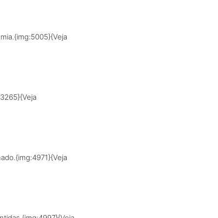
mia.{img:5005}{Veja
:3265}{Veja
nado.{img:4971}{Veja
ntidas.{img:4997}{Veja