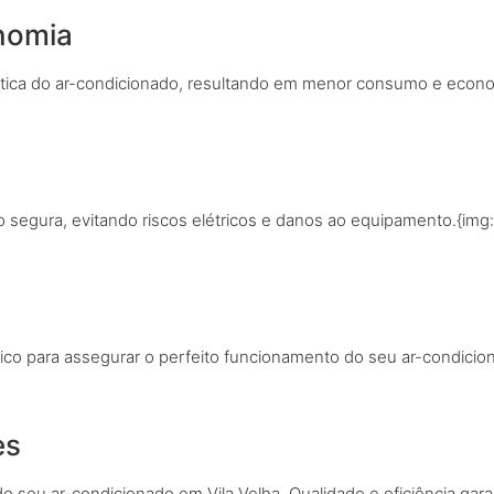
onomia
ética do ar-condicionado, resultando em menor consumo e econo
o segura, evitando riscos elétricos e danos ao equipamento.{img
ico para assegurar o perfeito funcionamento do seu ar-condicio
es
o seu ar-condicionado em Vila Velha. Qualidade e eficiência gara