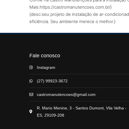
Mais:https://castromanutencoes.com.br/}
{desc:seu projeto de instalação de ar-condicion
eficiência. Seu ambiente merece o melhor.}
Fale conosco
Instagram
(27) 99923-3672
castromanutencoes@gmail.com
R. Mario Menine, 3 - Santos Dumont, Vila Velha -
ES, 29109-208