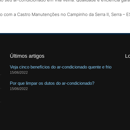
ado com a Castro Manutenções no Campinho da Serra II, Serra – E
Últimos artigos
L
Veja cinco benefícios do ar-condicionado quente e frio
15/06/2022
Por que limpar os dutos do ar-condicionado?
15/06/2022