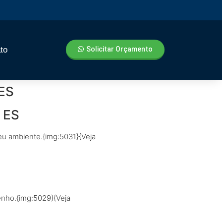
to
Solicitar Orçamento
 ES
– ES
seu ambiente.{img:5031}{Veja
enho.{img:5029}{Veja