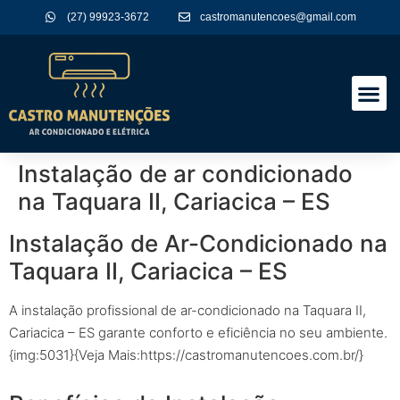
(27) 99923-3672
castromanutencoes@gmail.com
A Empres
Nossos Serviços
Instalação de ar condicionado
na Taquara II, Cariacica – ES
Instalação de Ar-Condicionado na
Taquara II, Cariacica – ES
A instalação profissional de ar-condicionado na Taquara II,
Cariacica – ES garante conforto e eficiência no seu ambiente.
{img:5031}{Veja Mais:https://castromanutencoes.com.br/}