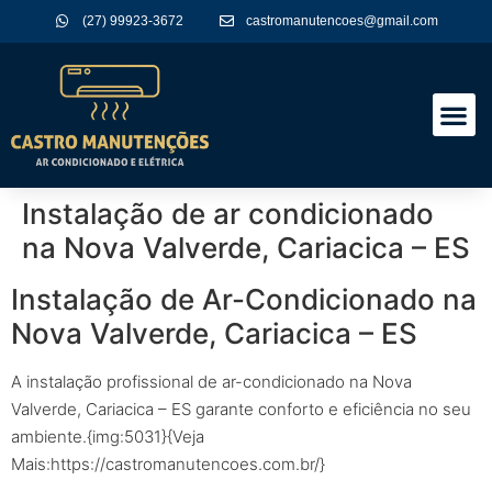
(27) 99923-3672
castromanutencoes@gmail.com
A Empres
Nossos Serviços
Instalação de ar condicionado
na Nova Valverde, Cariacica – ES
Instalação de Ar-Condicionado na
Nova Valverde, Cariacica – ES
A instalação profissional de ar-condicionado na Nova
Valverde, Cariacica – ES garante conforto e eficiência no seu
ambiente.{img:5031}{Veja
Mais:https://castromanutencoes.com.br/}