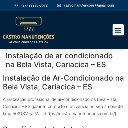
(27) 99923-3672
castromanutencoes@gmail.com
A Empres
Nossos Serviços
Instalação de ar condicionado
na Bela Vista, Cariacica – ES
Instalação de Ar-Condicionado na
Bela Vista, Cariacica – ES
A instalação profissional de ar-condicionado na Bela Vista,
Cariacica – ES garante conforto e eficiência no seu ambiente.
{img:5031}{Veja Mais:https://castromanutencoes.com.br/}