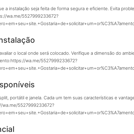
e a instalação seja feita de forma segura e eficiente. Evita pro
tps://wa.me/5527999233672?
+em+seu+site.+Gostaria+de+solicitar+um+or%C3%A7amento
instalação
avaliar o local onde será colocado. Verifique a dimensão do ambi
amento:https://wa.me/5527999233672?
+em+seu+site.+Gostaria+de+solicitar+um+or%C3%A7amento
isponíveis
split, portátil e janela. Cada um tem suas características e va
ps://wa.me/5527999233672?
+em+seu+site.+Gostaria+de+solicitar+um+or%C3%A7amento
cial