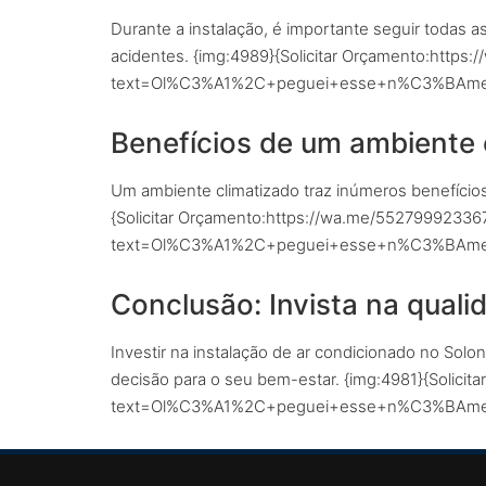
Durante a instalação, é importante seguir todas
acidentes. {img:4989}{Solicitar Orçamento:http
text=Ol%C3%A1%2C+peguei+esse+n%C3%BAmero
Benefícios de um ambiente 
Um ambiente climatizado traz inúmeros benefícios
{Solicitar Orçamento:https://wa.me/55279992336
text=Ol%C3%A1%2C+peguei+esse+n%C3%BAmero
Conclusão: Invista na quali
Investir na instalação de ar condicionado no Solo
decisão para o seu bem-estar. {img:4981}{Solici
text=Ol%C3%A1%2C+peguei+esse+n%C3%BAmero