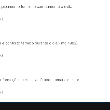
equipamento funcione corretamente e evita
.}
e conforto térmico durante o dia. {img:4982}
.}
as informações certas, você pode tomar a melhor
.}