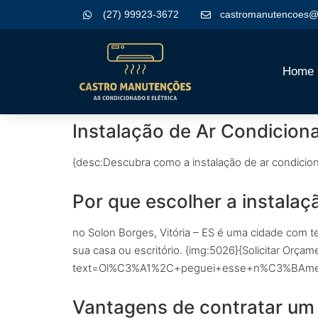
(27) 99923-3672
castromanutencoes@
Home
Instalação de Ar Condiciona
{desc:Descubra como a instalação de ar condicion
Por que escolher a instalaç
no Solon Borges, Vitória – ES é uma cidade com t
sua casa ou escritório. {img:5026}{Solicitar Or
text=Ol%C3%A1%2C+peguei+esse+n%C3%BAmero
Vantagens de contratar um 