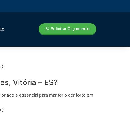
to
Solicitar Orçamento
.}
s, Vitória – ES?
icionado é essencial para manter o conforto em
.}