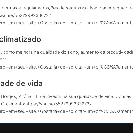
 as normas e regulamentações de segurança. Isso garante que o 
s://wa.me/5527999233672?
+em+seu+site.+Gostaria+de+solicitar+um+or%C3%A7amento
climatizado
, como melhora na qualidade do sono, aumento da produtividade 
72?
+em+seu+site.+Gostaria+de+solicitar+um+or%C3%A7amento
dade de vida
n Borges, Vitória – ES é investir na sua qualidade de vida. Com 
tar Orçamento:https://wa.me/5527999233672?
+em+seu+site.+Gostaria+de+solicitar+um+or%C3%A7amento