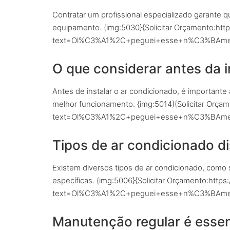
Contratar um profissional especializado garante qu
equipamento. {img:5030}{Solicitar Orçamento:ht
text=Ol%C3%A1%2C+peguei+esse+n%C3%BAmero
O que considerar antes da 
Antes de instalar o ar condicionado, é importante 
melhor funcionamento. {img:5014}{Solicitar Orç
text=Ol%C3%A1%2C+peguei+esse+n%C3%BAmero
Tipos de ar condicionado d
Existem diversos tipos de ar condicionado, como 
específicas. {img:5006}{Solicitar Orçamento:htt
text=Ol%C3%A1%2C+peguei+esse+n%C3%BAmero
Manutenção regular é essen