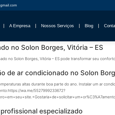
gmail.com
A Empresa
Nossos Serviços
Blog
Conta
do no Solon Borges, Vitória – ES
ado no Solon Borges, Vitória – ES pode transformar seu conforto
ão de ar condicionado no Solon Borge
emperaturas altas durante boa parte do ano. Instalar um ar cond
çamento:https://wa.me/5527999233672?
+em+seu+site.+Gostaria+de+solicitar+um+or%C3%A7amento
profissional especializado