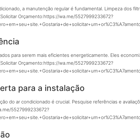
icionado, a manutenção regular é fundamental. Limpeza dos filtr
}{Solicitar Orçamento:https://wa.me/5527999233672?
+em+seu+site.+Gostaria+de+solicitar+um+or%C3%A7amento
ência
ados para serem mais eficientes energeticamente. Eles econom
}{Solicitar Orçamento:https://wa.me/5527999233672?
+em+seu+site.+Gostaria+de+solicitar+um+or%C3%A7amento
rta para a instalação
ão do ar condicionado é crucial. Pesquise referências e avaliaçõ
//wa.me/5527999233672?
+em+seu+site.+Gostaria+de+solicitar+um+or%C3%A7amento
ção