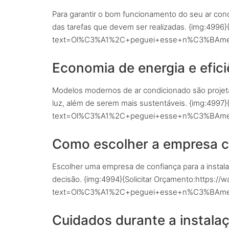
Para garantir o bom funcionamento do seu ar cond
das tarefas que devem ser realizadas. {img:4996
text=Ol%C3%A1%2C+peguei+esse+n%C3%BAmero
Economia de energia e efici
Modelos modernos de ar condicionado são projet
luz, além de serem mais sustentáveis. {img:4997
text=Ol%C3%A1%2C+peguei+esse+n%C3%BAmero
Como escolher a empresa ce
Escolher uma empresa de confiança para a instalaç
decisão. {img:4994}{Solicitar Orçamento:https:
text=Ol%C3%A1%2C+peguei+esse+n%C3%BAmero
Cuidados durante a instala