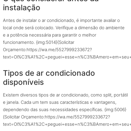
instalação
Antes de instalar o ar condicionado, é importante avaliar o
local onde será colocado. Verifique a dimensão do ambiente
e a potência necessária para garantir o melhor
funcionamento. {img:5014}{Solicitar
Orçamento:https://wa.me/5527999233672?
text=Ol%C3%A1%2C+peguei+esse+n%C3%BAmero+em+seu+sit
Tipos de ar condicionado
disponíveis
Existem diversos tipos de ar condicionado, como split, portátil
e janela. Cada um tem suas características e vantagens,
dependendo das suas necessidades específicas. {img:5006}
{Solicitar Orçamento:https://wa.me/5527999233672?
text=Ol%C3%A1%2C+peguei+esse+n%C3%BAmero+em+seu+sit