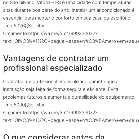
no São Silvano, Vitória – ES é uma cidade com temperaturas
altas durante boa parte do ano. Instalar um ar condicionado é
essencial para manter o conforto em sua casa ou escritório.
{img:5026}{Solicitar
Orçamento:https://wa.me/5527999233672?
text=Ol%C3%A1%2C+peguei+esse+n%C3%BAmero+em+seu+sit
Vantagens de contratar um
profissional especializado
Contratar um profissional especializado garante que a
instalação seja feita de forma segura e eficiente. Evita
problemas futuros e aumenta a durabilidade do equipamento.
{img:5030}{Solicitar
Orçamento:https://wa.me/5527999233672?
text=Ol%C3%A1%2C+peguei+esse+n%C3%BAmero+em+seu+sit
O que considerar antes da