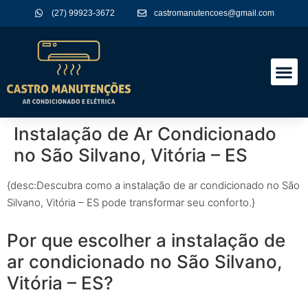
(27) 99923-3672
castromanutencoes@gmail.com
A Empres
Nossos Serviços
Instalação de Ar Condicionado
no São Silvano, Vitória – ES
{desc:Descubra como a instalação de ar condicionado no São
Silvano, Vitória – ES pode transformar seu conforto.}
Por que escolher a instalação de
ar condicionado no São Silvano,
Vitória – ES?