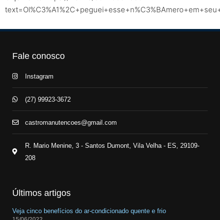
text=Ol%C3%A1%2C+peguei+esse+n%C3%BAmero+em+seu+sit
Fale conosco
Instagram
(27) 99923-3672
castromanutencoes@gmail.com
R. Mario Menine, 3 - Santos Dumont, Vila Velha - ES, 29109-
208
Últimos artigos
Veja cinco benefícios do ar-condicionado quente e frio
15/06/2022