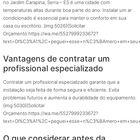
no Jardim Carapina, Serra – ES é uma cidade com
temperaturas altas durante boa parte do ano. Instalar um ar
condicionado é essencial para manter o conforto em sua
casa ou escritório. {img:5026}{Solicitar
Orçamento:https://wa.me/5527999233672?
text=Ol%C3%A1%2C+peguei+esse+n%C3%BAmero+em+seu+sit
Vantagens de contratar um
profissional especializado
Contratar um profissional especializado garante que a
instalação seja feita de forma segura e eficiente. Evita
problemas futuros e aumenta a durabilidade do equipamento.
{img:5030}{Solicitar
Orçamento:https://wa.me/5527999233672?
text=Ol%C3%A1%2C+peguei+esse+n%C3%BAmero+em+seu+sit
O que considerar antes da