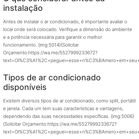
instalação
Antes de instalar o ar condicionado, é importante avaliar o
local onde será colocado. Verifique a dimensão do ambiente
e a potência necessária para garantir o melhor
funcionamento. {img:5014}{Solicitar
Orçamento:https://wa.me/5527999233672?
text=Ol%C3%A1%2C+peguei+esse+n%C3%BAmero+em+seu+sit
Tipos de ar condicionado
disponíveis
Existem diversos tipos de ar condicionado, como split, portátil
e janela. Cada um tem suas características e vantagens,
dependendo das suas necessidades específicas. {img:5006}
{Solicitar Orçamento:https://wa.me/5527999233672?
text=Ol%C3%A1%2C+peguei+esse+n%C3%BAmero+em+seu+sit