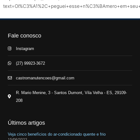
text=Ol%C3%A1%2C+peguei+esse+n%C3%BAmero+em+seu+sit
Fale conosco
Instagram
(27) 99923-3672
castromanutencoes@gmail.com
R. Mario Menine, 3 - Santos Dumont, Vila Velha - ES, 29109-
208
Últimos artigos
Veja cinco benefícios do ar-condicionado quente e frio
15/06/2022