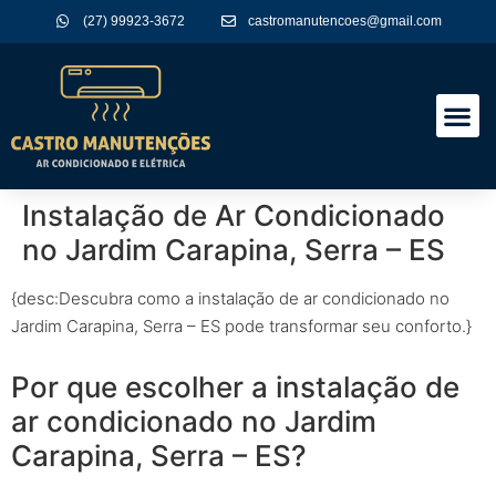
(27) 99923-3672
castromanutencoes@gmail.com
A Empres
Nossos Serviços
Instalação de Ar Condicionado
no Jardim Carapina, Serra – ES
{desc:Descubra como a instalação de ar condicionado no
Jardim Carapina, Serra – ES pode transformar seu conforto.}
Por que escolher a instalação de
ar condicionado no Jardim
Carapina, Serra – ES?