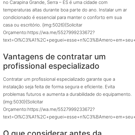
no Carapina Grande, Serra – ES é uma cidade com
temperaturas altas durante boa parte do ano. Instalar um ar
condicionado é essencial para manter o conforto em sua
casa ou escritório. {img:5026}{Solicitar
Orçamento:https://wa.me/5527999233672?
text=Ol%C3%A1%2C+peguei+esse+n%C3%BAmero+em+seu+sit
Vantagens de contratar um
profissional especializado
Contratar um profissional especializado garante que a
instalação seja feita de forma segura e eficiente. Evita
problemas futuros e aumenta a durabilidade do equipamento.
{img:5030}{Solicitar
Orçamento:https://wa.me/5527999233672?
text=Ol%C3%A1%2C+peguei+esse+n%C3%BAmero+em+seu+sit
O que considerar antes da