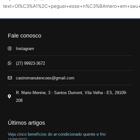
text=Ol%C3%A1%2C+peguei+esse+n%C3%BAmero+em+seu+sit
Fale conosco
Instagram
(27) 99923-3672
castromanutencoes@gmail.com
R. Mario Menine, 3 - Santos Dumont, Vila Velha - ES, 29109-
208
Últimos artigos
Veja cinco benefícios do ar-condicionado quente e frio
15/06/2022