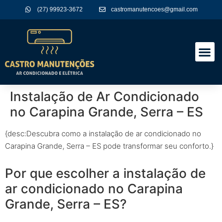
(27) 99923-3672
castromanutencoes@gmail.com
A Empres
Nossos Serviços
Instalação de Ar Condicionado
no Carapina Grande, Serra – ES
{desc:Descubra como a instalação de ar condicionado no
Carapina Grande, Serra – ES pode transformar seu conforto.}
Por que escolher a instalação de
ar condicionado no Carapina
Grande, Serra – ES?