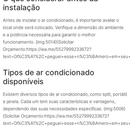
instalação
Antes de instalar o ar condicionado, é importante avaliar o
local onde será colocado. Verifique a dimensão do ambiente
e a potência necessária para garantir o melhor
funcionamento. {img:5014}{Solicitar
Orçamento:https://wa.me/5527999233672?
text=Ol%C3%A1%2C+peguei+esse+n%C3%BAmero+em+seu+sit
Tipos de ar condicionado
disponíveis
Existem diversos tipos de ar condicionado, como split, portátil
e janela. Cada um tem suas características e vantagens,
dependendo das suas necessidades específicas. {img:5006}
{Solicitar Orçamento:https://wa.me/5527999233672?
text=Ol%C3%A1%2C+peguei+esse+n%C3%BAmero+em+seu+sit