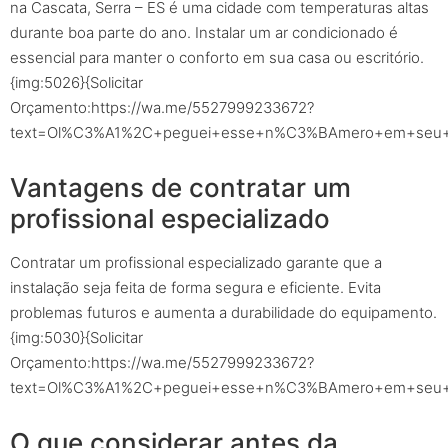
na Cascata, Serra – ES é uma cidade com temperaturas altas
durante boa parte do ano. Instalar um ar condicionado é
essencial para manter o conforto em sua casa ou escritório.
{img:5026}{Solicitar
Orçamento:https://wa.me/5527999233672?
text=Ol%C3%A1%2C+peguei+esse+n%C3%BAmero+em+seu+sit
Vantagens de contratar um
profissional especializado
Contratar um profissional especializado garante que a
instalação seja feita de forma segura e eficiente. Evita
problemas futuros e aumenta a durabilidade do equipamento.
{img:5030}{Solicitar
Orçamento:https://wa.me/5527999233672?
text=Ol%C3%A1%2C+peguei+esse+n%C3%BAmero+em+seu+sit
O que considerar antes da