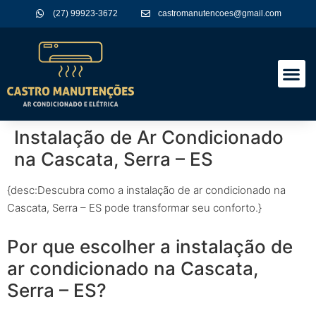
(27) 99923-3672
castromanutencoes@gmail.com
A Empres
Nossos Serviços
Instalação de Ar Condicionado
na Cascata, Serra – ES
{desc:Descubra como a instalação de ar condicionado na
Cascata, Serra – ES pode transformar seu conforto.}
Por que escolher a instalação de
ar condicionado na Cascata,
Serra – ES?