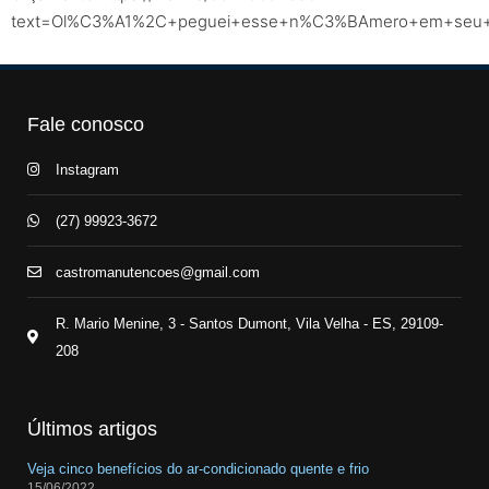
text=Ol%C3%A1%2C+peguei+esse+n%C3%BAmero+em+seu+sit
Fale conosco
Instagram
(27) 99923-3672
castromanutencoes@gmail.com
R. Mario Menine, 3 - Santos Dumont, Vila Velha - ES, 29109-
208
Últimos artigos
Veja cinco benefícios do ar-condicionado quente e frio
15/06/2022