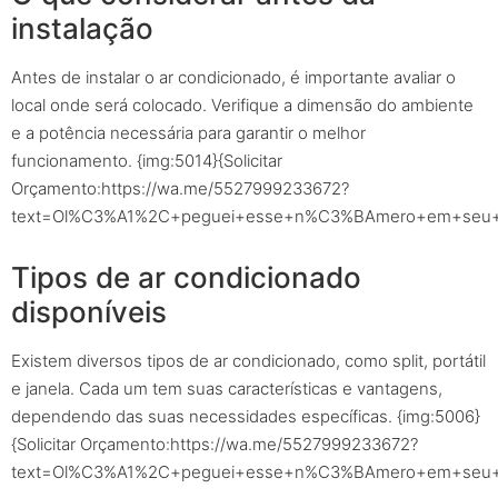
instalação
Antes de instalar o ar condicionado, é importante avaliar o
local onde será colocado. Verifique a dimensão do ambiente
e a potência necessária para garantir o melhor
funcionamento. {img:5014}{Solicitar
Orçamento:https://wa.me/5527999233672?
text=Ol%C3%A1%2C+peguei+esse+n%C3%BAmero+em+seu+sit
Tipos de ar condicionado
disponíveis
Existem diversos tipos de ar condicionado, como split, portátil
e janela. Cada um tem suas características e vantagens,
dependendo das suas necessidades específicas. {img:5006}
{Solicitar Orçamento:https://wa.me/5527999233672?
text=Ol%C3%A1%2C+peguei+esse+n%C3%BAmero+em+seu+sit