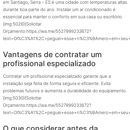
em Santiago, Serra – ES é uma cidade com temperaturas altas
durante boa parte do ano. Instalar um ar condicionado é
essencial para manter o conforto em sua casa ou escritório.
{img:5026}{Solicitar
Orçamento:https://wa.me/5527999233672?
text=Ol%C3%A1%2C+peguei+esse+n%C3%BAmero+em+seu+sit
Vantagens de contratar um
profissional especializado
Contratar um profissional especializado garante que a
instalação seja feita de forma segura e eficiente. Evita
problemas futuros e aumenta a durabilidade do equipamento.
{img:5030}{Solicitar
Orçamento:https://wa.me/5527999233672?
text=Ol%C3%A1%2C+peguei+esse+n%C3%BAmero+em+seu+sit
O que considerar antes da