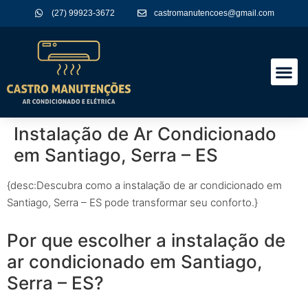
(27) 99923-3672
castromanutencoes@gmail.com
A Empres
Nossos Serviços
Instalação de Ar Condicionado
em Santiago, Serra – ES
{desc:Descubra como a instalação de ar condicionado em
Santiago, Serra – ES pode transformar seu conforto.}
Por que escolher a instalação de
ar condicionado em Santiago,
Serra – ES?