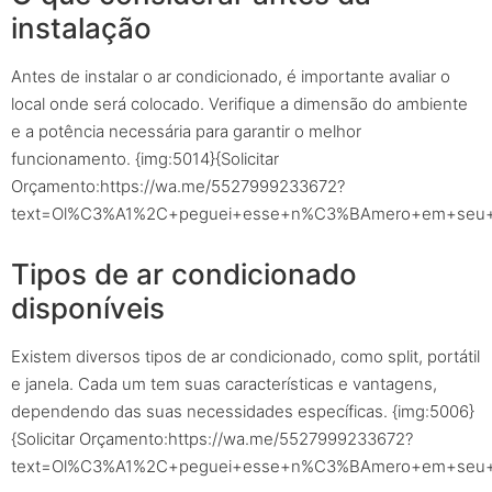
instalação
Antes de instalar o ar condicionado, é importante avaliar o
local onde será colocado. Verifique a dimensão do ambiente
e a potência necessária para garantir o melhor
funcionamento. {img:5014}{Solicitar
Orçamento:https://wa.me/5527999233672?
text=Ol%C3%A1%2C+peguei+esse+n%C3%BAmero+em+seu+sit
Tipos de ar condicionado
disponíveis
Existem diversos tipos de ar condicionado, como split, portátil
e janela. Cada um tem suas características e vantagens,
dependendo das suas necessidades específicas. {img:5006}
{Solicitar Orçamento:https://wa.me/5527999233672?
text=Ol%C3%A1%2C+peguei+esse+n%C3%BAmero+em+seu+sit