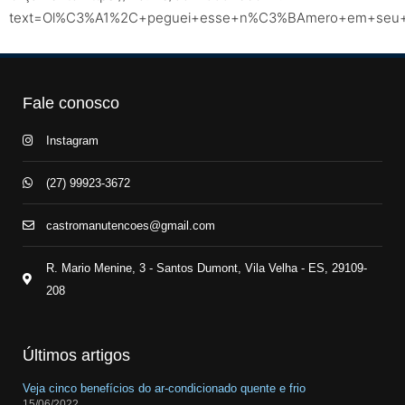
text=Ol%C3%A1%2C+peguei+esse+n%C3%BAmero+em+seu+sit
Fale conosco
Instagram
(27) 99923-3672
castromanutencoes@gmail.com
R. Mario Menine, 3 - Santos Dumont, Vila Velha - ES, 29109-
208
Últimos artigos
Veja cinco benefícios do ar-condicionado quente e frio
15/06/2022