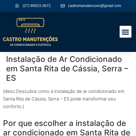
(27) 99923-3672
castromanutencoes@gmail.com
A Empres
Nossos Serviços
Instalação de Ar Condicionado
em Santa Rita de Cássia, Serra –
ES
{desc:Descubra como a instalação de ar condicionado em
Santa Rita de Cássia, Serra – ES pode transformar seu
conforto.}
Por que escolher a instalação de
ar condicionado em Santa Rita de