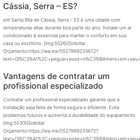
Cássia, Serra – ES?
em Santa Rita de Cássia, Serra – ES é uma cidade com
temperaturas altas durante boa parte do ano. Instalar um ar
condicionado é essencial para manter o conforto em sua
casa ou escritório. {img:5026}{Solicitar
Orçamento:https://wa.me/5527999233672?
text=Ol%C3%A1%2C+peguei+esse+n%C3%BAmero+em+seu+sit
Vantagens de contratar um
profissional especializado
Contratar um profissional especializado garante que a
instalação seja feita de forma segura e eficiente. Evita
problemas futuros e aumenta a durabilidade do equipamento.
{img:5030}{Solicitar
Orçamento:https://wa.me/5527999233672?
text=Ol%C3%A1%2C+peguei+esse+n%C3%BAmero+em+seu+sit