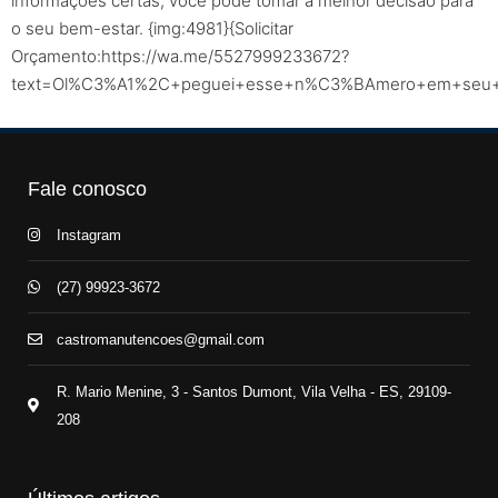
informações certas, você pode tomar a melhor decisão para
o seu bem-estar. {img:4981}{Solicitar
Orçamento:https://wa.me/5527999233672?
text=Ol%C3%A1%2C+peguei+esse+n%C3%BAmero+em+seu+sit
Fale conosco
Instagram
(27) 99923-3672
castromanutencoes@gmail.com
R. Mario Menine, 3 - Santos Dumont, Vila Velha - ES, 29109-
208