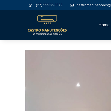
(27) 99923-3672
castromanutencoes@
Home