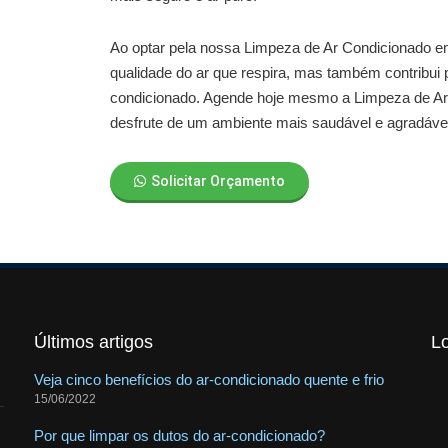
Ao optar pela nossa
Limpeza de Ar Condicionado e
qualidade do ar que respira, mas também contribui p
condicionado. Agende hoje mesmo a
Limpeza de Ar
desfrute de um ambiente mais saudável e agradáve
Solicitar Orçamento
Últimos artigos
L
Veja cinco benefícios do ar-condicionado quente e frio
15/06/2022
Por que limpar os dutos do ar-condicionado?