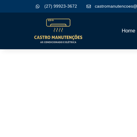
(27) 99923-3672
castromanutencoes@
Home