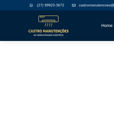
(27) 99923-3672
castromanutencoes@
Home