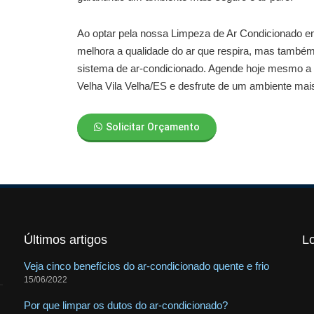
Ao optar pela nossa
Limpeza de Ar Condicionado em
melhora a qualidade do ar que respira, mas também 
sistema de ar-condicionado. Agende hoje mesmo a
Velha Vila Velha/ES
e desfrute de um ambiente mais
Solicitar Orçamento
Últimos artigos
L
Veja cinco benefícios do ar-condicionado quente e frio
15/06/2022
Por que limpar os dutos do ar-condicionado?