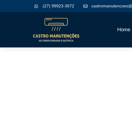
(27) 99923-3672
castromanutencoes@
Home