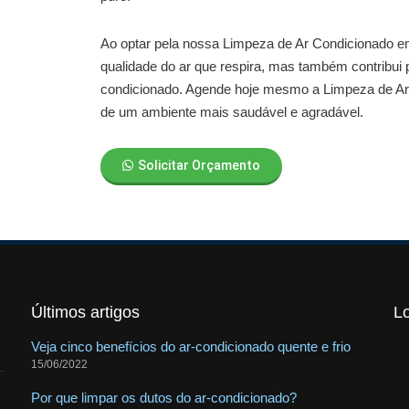
Ao optar pela nossa
Limpeza de Ar Condicionado em
qualidade do ar que respira, mas também contribui p
condicionado. Agende hoje mesmo a
Limpeza de Ar
de um ambiente mais saudável e agradável.
Solicitar Orçamento
Últimos artigos
L
Veja cinco benefícios do ar-condicionado quente e frio
15/06/2022
Por que limpar os dutos do ar-condicionado?