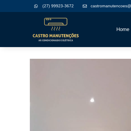
(27) 99923-3672
castromanutencoes@
Home