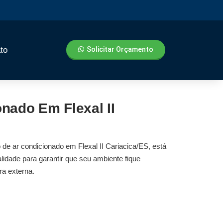
to
Solicitar Orçamento
onado Em Flexal II
o de ar condicionado em Flexal II Cariacica/ES
, está
lidade para garantir que seu ambiente fique
ra externa.