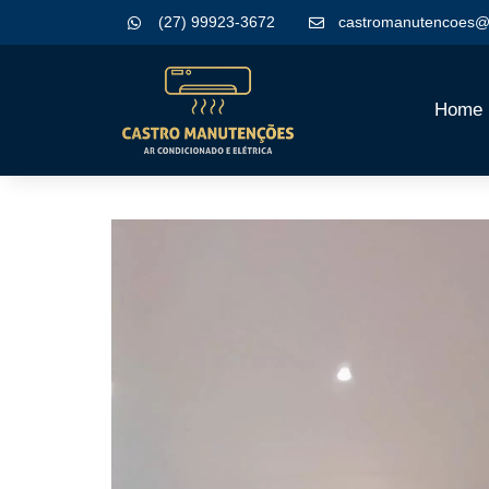
(27) 99923-3672
castromanutencoes@
Home