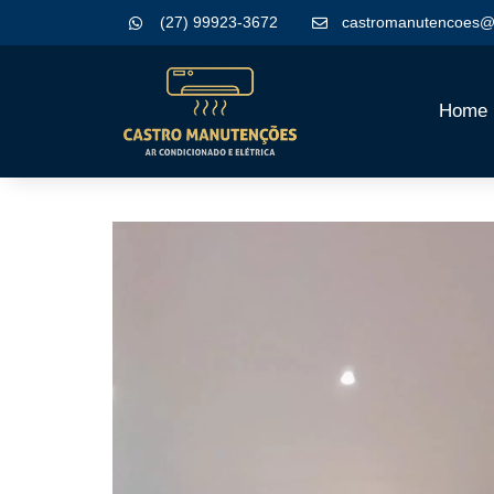
(27) 99923-3672
castromanutencoes@
Home