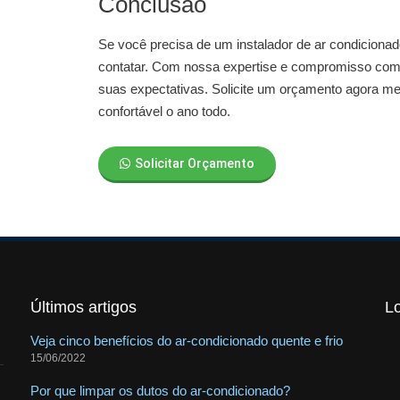
Conclusão
Se você precisa de um
instalador de ar condiciona
contatar. Com nossa expertise e compromisso com 
suas expectativas. Solicite um orçamento agora m
confortável o ano todo.
Solicitar Orçamento
Últimos artigos
L
Veja cinco benefícios do ar-condicionado quente e frio
15/06/2022
Por que limpar os dutos do ar-condicionado?