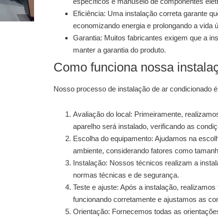
específicos e manuseio de componentes elétr
Eficiência:
Uma instalação correta garante que
economizando energia e prolongando a vida ú
Garantia:
Muitos fabricantes exigem que a insta
manter a garantia do produto.
Como funciona nossa instala
Nosso processo de
instalação de ar condicionado
é
Avaliação do local:
Primeiramente, realizamos 
aparelho será instalado, verificando as cond
Escolha do equipamento:
Ajudamos na escolh
ambiente, considerando fatores como tamanho
Instalação:
Nossos técnicos realizam a instal
normas técnicas e de segurança.
Teste e ajuste:
Após a instalação, realizamos t
funcionando corretamente e ajustamos as co
Orientação:
Fornecemos todas as orientações