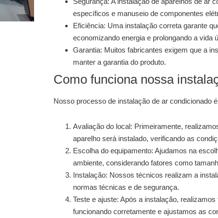
Segurança:
A instalação de aparelhos de ar 
específicos e manuseio de componentes elétr
Eficiência:
Uma instalação correta garante que
economizando energia e prolongando a vida ú
Garantia:
Muitos fabricantes exigem que a insta
manter a garantia do produto.
Como funciona nossa instala
Nosso processo de
instalação de ar condicionado
é
Avaliação do local:
Primeiramente, realizamos 
aparelho será instalado, verificando as cond
Escolha do equipamento:
Ajudamos na escolh
ambiente, considerando fatores como tamanho
Instalação:
Nossos técnicos realizam a instal
normas técnicas e de segurança.
Teste e ajuste:
Após a instalação, realizamos t
funcionando corretamente e ajustamos as co