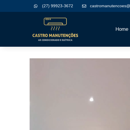
(27) 99923-3672
castromanutencoes@
Home