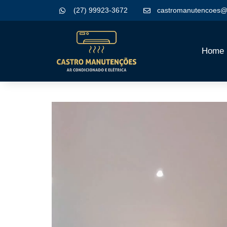
(27) 99923-3672
castromanutencoes@
Home