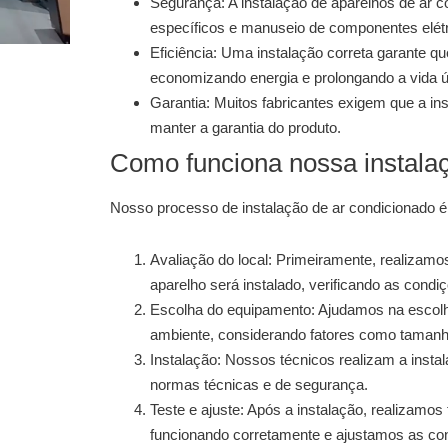
Segurança:
A instalação de aparelhos de ar 
específicos e manuseio de componentes elétr
Eficiência:
Uma instalação correta garante que
economizando energia e prolongando a vida ú
Garantia:
Muitos fabricantes exigem que a insta
manter a garantia do produto.
Como funciona nossa instala
Nosso processo de
instalação de ar condicionado
é
Avaliação do local:
Primeiramente, realizamos 
aparelho será instalado, verificando as cond
Escolha do equipamento:
Ajudamos na escolh
ambiente, considerando fatores como tamanho
Instalação:
Nossos técnicos realizam a instal
normas técnicas e de segurança.
Teste e ajuste:
Após a instalação, realizamos t
funcionando corretamente e ajustamos as co