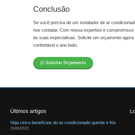
Conclusão
Se você precisa de um
instalador de ar condiciona
nos contatar. Com nossa expertise e compromisso 
às suas expectativas. Solicite um orçamento agor
confortável o ano todo.
Solicitar Orçamento
Últimos artigos
L
Veja cinco benefícios do ar-condicionado quente e frio
15/06/2022