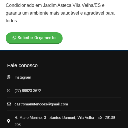
Condicionado em Jardim Asteca Vila Velha/ES
e
garanta um ambiente mais saudável e agradável para
todos.
Solicitar Orçamento
Fale conosco
Instagram
(27) 99923-3672
castromanutencoes@gmail.com
R. Mario Menine, 3 - Santos Dumont, Vila Velha - ES, 29109-
208