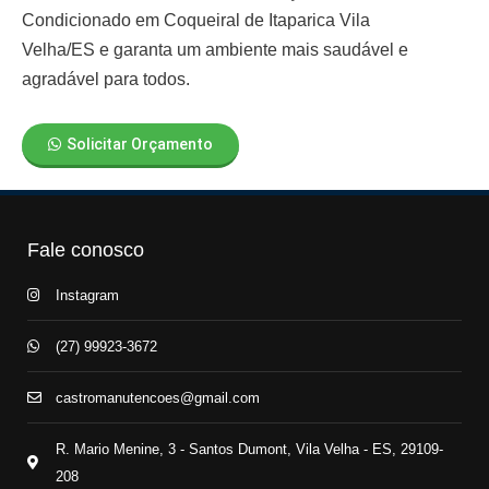
Condicionado em Coqueiral de Itaparica Vila
Velha/ES
e garanta um ambiente mais saudável e
agradável para todos.
Solicitar Orçamento
Fale conosco
Instagram
(27) 99923-3672
castromanutencoes@gmail.com
R. Mario Menine, 3 - Santos Dumont, Vila Velha - ES, 29109-
208