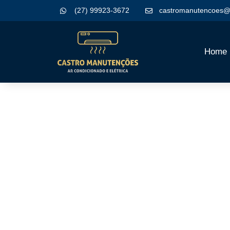
(27) 99923-3672
castromanutencoes@
Home