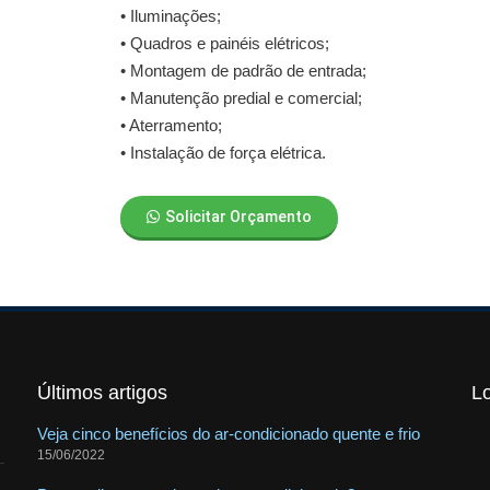
• Iluminações;
• Quadros e painéis elétricos;
• Montagem de padrão de entrada;
• Manutenção predial e comercial;
• Aterramento;
• Instalação de força elétrica.
Solicitar Orçamento
Últimos artigos
L
Veja cinco benefícios do ar-condicionado quente e frio
15/06/2022